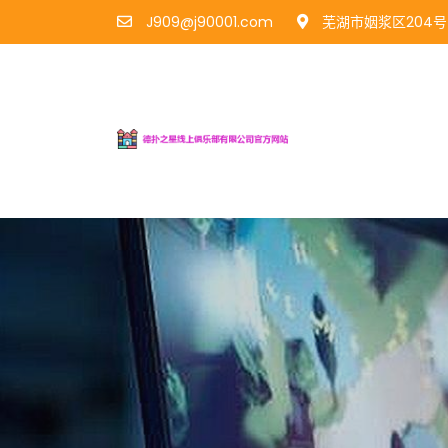
J909@j90001.com
芜湖市姻浆区204号