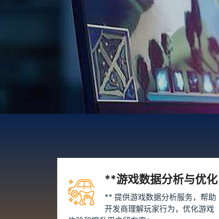
**游戏数据分析与优化
** 提供游戏数据分析服务，帮助
开发商理解玩家行为，优化游戏