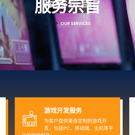
服务宗旨
首页
OUR SERVICES
游戏开发服务
为客户提供量身定制的游戏开
发，包括PC、移动端、主机等平