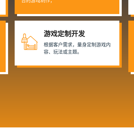
台的游戏制作；
游戏定制开发
根据客户需求，量身定制游戏内
容、玩法或主题。