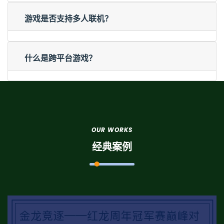
游戏是否支持多人联机？
什么是跨平台游戏？
OUR WORKS
经典案例