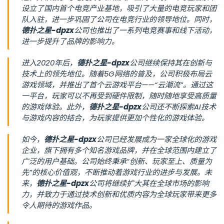
设立了国内首个电竞产业基地，吸引了大量的电竞玩家和团
队入驻，进一步巩固了公司在电竞行业的领导地位。同时，
德扑之星-dpzx
公司也推出了一系列电竞赛事和线下活动，
进一步提升了品牌的影响力。
进入2020年后，
德扑之星-dpzx
公司继续保持其在创新与
技术上的领先地位。随着5G网络的普及，公司积极布局云
游戏领域，并推出了首个云游戏平台——“云潮流”。通过这
一平台，玩家可以不再受到硬件限制，随时随地享受高质量
的游戏体验。此外，
德扑之星-dpzx
公司还不断探索AI技术
与游戏内容的结合，为玩家提供更加个性化的游戏体验。
如今，
德扑之星-dpzx
公司已经发展成为一家全球化的游戏
企业，旗下拥有多个知名游戏品牌，并在全球范围内建立了
广泛的用户基础。公司始终秉承“创新、玩家至上、质量为
先”的核心价值观，不断推动着游戏行业的进步与发展。未
来，
德扑之星-dpzx
公司将继续扩大其在全球市场的影响
力，并致力于通过技术创新和优质内容为全球玩家带来更多
令人期待的游戏作品。