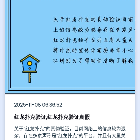
2025-11-08 06:36:52
红龙扑克验证,红龙扑克验证真假
关于“红龙扑克”的真伪验证，目前网络上的信息较为混
杂，存在多家声称是“红龙扑克”的平台，并且有大量关