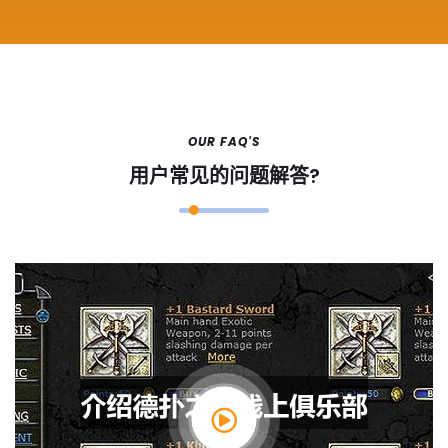
OUR FAQ'S
用户常见的问题解答?