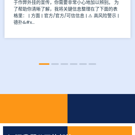
于作弊外挂的宣传，你需要非常小心地加以辨别。 为
了帮助你清晰了解，我将关键信息整理在了下面的表
格里： | 方面 | 官方/官方/可信信息 | ⚠️ 高风险警示 |
德扑&#x...