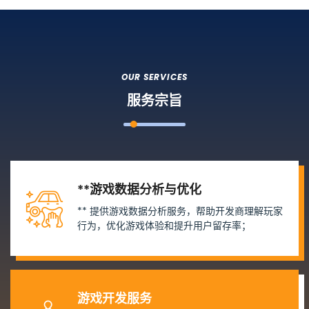
OUR SERVICES
服务宗旨
**游戏数据分析与优化
** 提供游戏数据分析服务，帮助开发商理解玩家
行为，优化游戏体验和提升用户留存率；
游戏开发服务