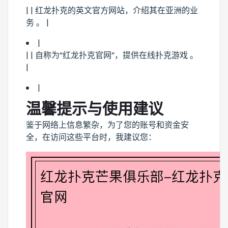
|
| 红龙扑克的英文官方网站，介绍其在亚洲的业
务 。 |
|
|
| 自称为“红龙扑克官网”，提供在线扑克游戏 。
|
|
温馨提示与使用建议
鉴于网络上信息繁杂，为了您的账号和资金安
全，在访问这些平台时，我建议您：